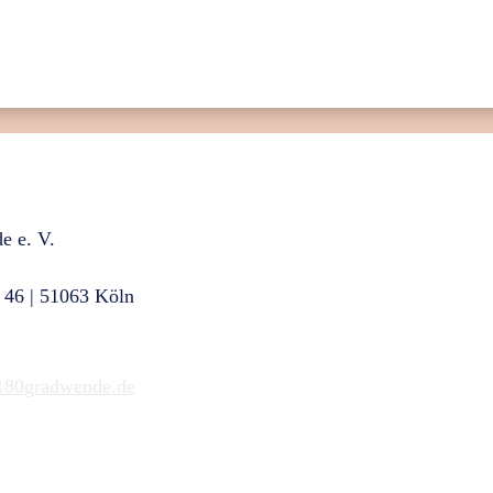
e e. V.
KONTAKT
 46 | 51063 Köln
NEWSLETTER
6832209
SPENDEN
180gradwende.de
GELDZULAGEN ZUWEISEN