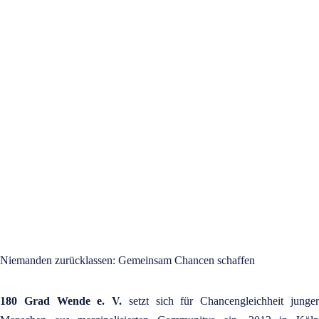
Wir schaffen Chancen,
Wir empowern,
Wir aktivieren,
Wir inspirieren
Helfen Sie uns mit einer Spende
Niemanden zurücklassen: Gemeinsam Chancen schaffen
180 Grad Wende e. V.
setzt sich für Chancengleichheit junge