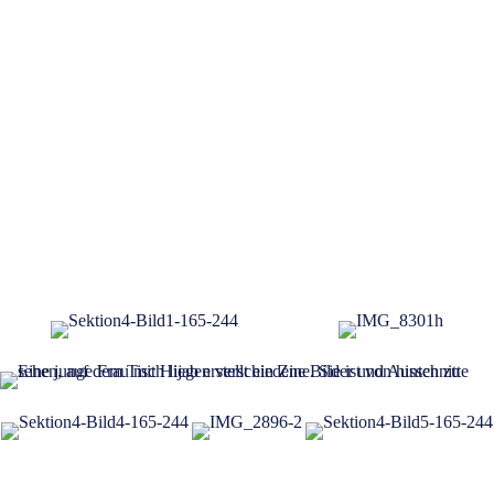
Christiane von Stechow
Lehrerin am Abendgymnasium Köln