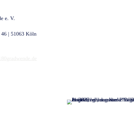
e e. V.
KONTAKT
 46 | 51063 Köln
NEWSLETTER
6832209
SPENDEN
180gradwende.de
GELDZULAGEN ZUWEISEN
PRESSE