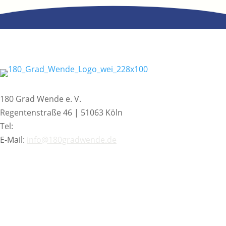
« Ältere Einträge
Neuere Einträge »
180 Grad Wende e. V.
Regentenstraße 46 | 51063 Köln
Tel:
+49 221 16832209
E-Mail:
info@180gradwende.de
KONTAKT
NEWSLETTER
SPENDEN