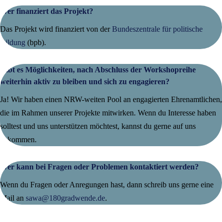
Wer finanziert das Projekt?
Das Projekt wird finanziert von der
Bundeszentrale für politische
Bildung
(bpb).
Gibt es Möglichkeiten, nach Abschluss der Workshopreihe
weiterhin aktiv zu bleiben und sich zu engagieren?
Ja! Wir haben einen NRW-weiten Pool an engagierten Ehrenamtlichen,
die im Rahmen unserer Projekte mitwirken. Wenn du Interesse haben
solltest und uns unterstützen möchtest, kannst du gerne auf uns
zukommen.
Wer kann bei Fragen oder Problemen kontaktiert werden?
Wenn du Fragen oder Anregungen hast, dann schreib uns gerne eine
Mail an
sawa@180gradwende.de
.