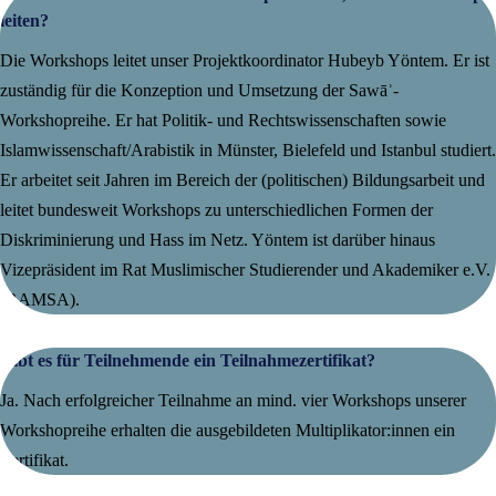
leiten?
Die Workshops leitet unser Projektkoordinator Hubeyb Yöntem. Er ist
zuständig für die Konzeption und Umsetzung der Sawāʾ-
Workshopreihe. Er hat Politik- und Rechtswissenschaften sowie
Islamwissenschaft/Arabistik in Münster, Bielefeld und Istanbul studiert.
Er arbeitet seit Jahren im Bereich der (politischen) Bildungsarbeit und
leitet bundesweit Workshops zu unterschiedlichen Formen der
Diskriminierung und Hass im Netz. Yöntem ist darüber hinaus
Vizepräsident im Rat Muslimischer Studierender und Akademiker e.V.
(RAMSA).
Gibt es für Teilnehmende ein Teilnahmezertifikat?
Ja. Nach erfolgreicher Teilnahme an mind. vier Workshops unserer
Workshopreihe erhalten die ausgebildeten Multiplikator:innen ein
Zertifikat.