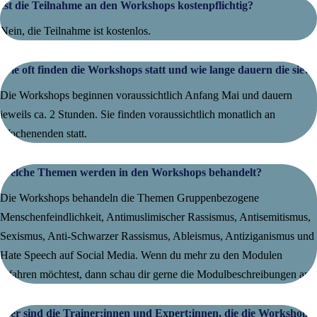
Ist die Teilnahme an den Workshops kostenpflichtig?
Nein, die Teilnahme ist kostenlos.
Wie oft finden die Workshops statt und wie lange dauern die sie?
Die Workshops beginnen voraussichtlich Anfang Mai und dauern
jeweils ca. 2 Stunden. Sie finden voraussichtlich monatlich an
Wochenenden statt.
Welche Themen werden in den Workshops behandelt?
Die Workshops behandeln die Themen Gruppenbezogene
Menschenfeindlichkeit, Antimuslimischer Rassismus, Antisemitismus,
Sexismus, Anti-Schwarzer Rassismus, Ableismus, Antiziganismus und
Hate Speech auf Social Media. Wenn du mehr zu den Modulen
erfahren möchtest, dann schau dir gerne die Modulbeschreibungen an.
Wer sind die Trainer:innen und Expert:innen, die die Workshops