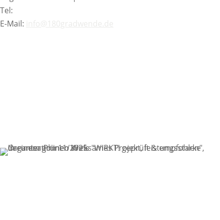
Tel:
+49 221 16832209
E-Mail:
info@180gradwende.de
KONTAKT
NEWSLETTER
SPENDEN
GELDZULAGEN ZUWEISEN
PRESSE
STELLENANGEBOTE
DATENSCHUTZ
IMPRESSUM