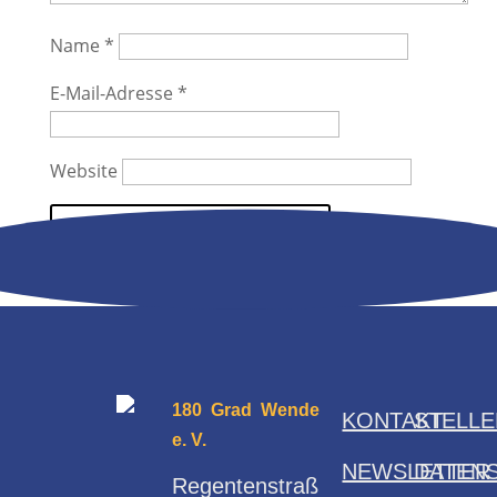
Name
*
E-Mail-Adresse
*
Website
180 Grad Wende
KONTAKT
STELL
e. V.
NEWSLETTER
DATEN
Regentenstraß