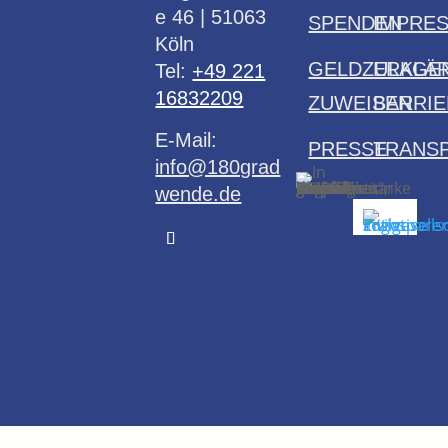
e 46 | 51063
SPENDEN
IMPRE
Köln
GELDZULAGE
ERKLÄ
Tel:
+49 221
16832209
ZUWEISEN
BARRIE
E-Mail:
PRESSE
TRANS
info@180grad
wende.de