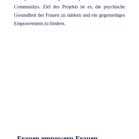
Communitys. Ziel des Projekts ist es, die psychische
Gesundheit der Frauen zu stärken und ein gegenseitiges
Empowerment zu fördern.
Du möchtest bei der Qualifizierung zur
Empowerment-Trainerin mitmachen?
Frauen empowern Frauen